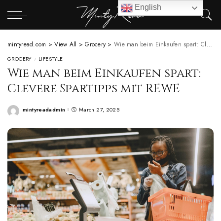
English
mintyread.com
>
View All
>
Grocery
>
Wie man beim Einkaufen spart: Clevere Spartipps mit REWE
GROCERY
LIFESTYLE
Wie man beim Einkaufen spart:
Clevere Spartipps mit REWE
mintyreadadmin
March 27, 2025
Posted
by