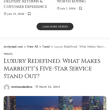
Delivery, Returns &
Worth Buying
Customer Experience
July 1, 2026
July 12, 2026
LOAD MORE STORIES
mintyread.com
>
View All
>
Travel
>
Luxury Redefined: What Makes Marriott’s Five-Star Service Stand Out?
TRAVEL
Luxury Redefined: What Makes
Marriott’s Five-Star Service
Stand Out?
mintyreadadmin
March 26, 2025
Posted
by